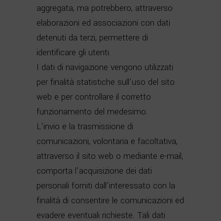
aggregata, ma potrebbero, attraverso
elaborazioni ed associazioni con dati
detenuti da terzi, permettere di
identificare gli utenti.
I dati di navigazione vengono utilizzati
per finalità statistiche sull’uso del sito
web e per controllare il corretto
funzionamento del medesimo.
L’invio e la trasmissione di
comunicazioni, volontaria e facoltativa,
attraverso il sito web o mediante e-mail,
comporta l’acquisizione dei dati
personali forniti dall’interessato con la
finalità di consentire le comunicazioni ed
evadere eventuali richieste. Tali dati