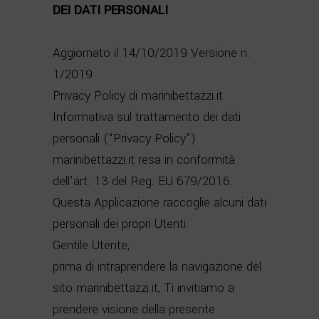
DEI DATI PERSONALI
Aggiornato il 14/10/2019 Versione n.
1/2019
Privacy Policy di
marinibettazzi.it
Informativa sul trattamento dei dati
personali (“Privacy Policy”)
marinibettazzi.it
resa in conformità
dell’art. 13 del Reg. EU 679/2016.
Questa Applicazione raccoglie alcuni dati
personali dei propri Utenti.
Gentile Utente,
prima di intraprendere la navigazione del
sito
marinibettazzi.it
, Ti invitiamo a
prendere visione della presente