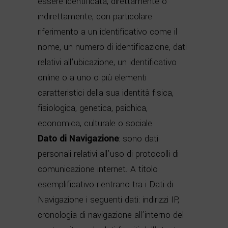
essere identificata, direttamente o
indirettamente, con particolare
riferimento a un identificativo come il
nome, un numero di identificazione, dati
relativi all’ubicazione, un identificativo
online o a uno o più elementi
caratteristici della sua identità fisica,
fisiologica, genetica, psichica,
economica, culturale o sociale.
Dato di Navigazione
: sono dati
personali relativi all’uso di protocolli di
comunicazione internet. A titolo
esemplificativo rientrano tra i Dati di
Navigazione i seguenti dati: indirizzi IP,
cronologia di navigazione all’interno del