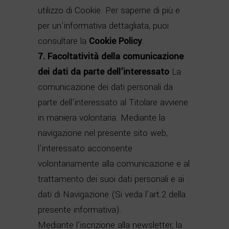
utilizzo di Cookie. Per saperne di più e
per un’informativa dettagliata, puoi
consultare la
Cookie Policy
.
7. Facoltatività della comunicazione
dei dati da parte dell’interessato
La
comunicazione dei dati personali da
parte dell’interessato al Titolare avviene
in maniera volontaria. Mediante la
navigazione nel presente sito web,
l’interessato acconsente
volontariamente alla comunicazione e al
trattamento dei suoi dati personali e ai
dati di Navigazione (Si veda l’art.2 della
presente informativa).
Mediante l’iscrizione alla newsletter, la