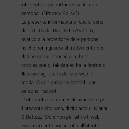
informativa sul trattamento dei dati
personali (“Privacy Policy”).
La presente informativa è resa ai sensi
dell’art. 13 del Reg. EU 679/2016,
relativo alla protezione delle persone
fisiche con riguardo al trattamento dei
dati personali, nonché alla libera
circolazione di tali dati ed ha la finalità di
illustrare agli utenti del sito web le
modalità con cui sono trattati i dati
personali raccolti.
L’informativa è resa esclusivamente per
il presente sito web, di titolarità di Marini
& Bettazzi Srl. e non per altri siti web
eventualmente consultati dall’utente