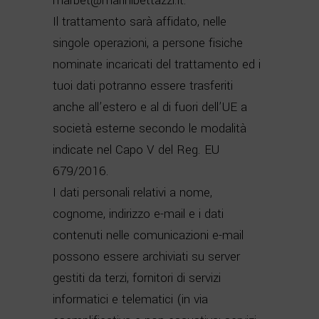
marbet@marinibettazzi.it.
Il trattamento sarà affidato, nelle
singole operazioni, a persone fisiche
nominate incaricati del trattamento ed i
tuoi dati potranno essere trasferiti
anche all’estero e al di fuori dell’UE a
società esterne secondo le modalità
indicate nel Capo V del Reg. EU
679/2016.
I dati personali relativi a nome,
cognome, indirizzo e-mail e i dati
contenuti nelle comunicazioni e-mail
possono essere archiviati su server
gestiti da terzi, fornitori di servizi
informatici e telematici (in via