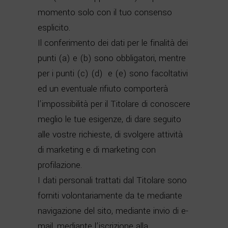
momento solo con il tuo consenso
esplicito.
Il conferimento dei dati per le finalità dei
punti (a) e (b) sono obbligatori, mentre
per i punti (c) (d) e (e) sono facoltativi
ed un eventuale rifiuto comporterà
l’impossibilità per il Titolare di conoscere
meglio le tue esigenze, di dare seguito
alle vostre richieste, di svolgere attività
di marketing e di marketing con
profilazione.
I dati personali trattati dal Titolare sono
forniti volontariamente da te mediante
navigazione del sito, mediante invio di e-
mail, mediante l’iscrizione alla