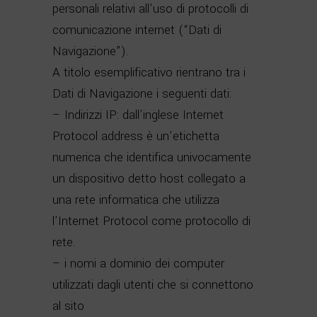
personali relativi all’uso di protocolli di
comunicazione internet (“Dati di
Navigazione”).
A titolo esemplificativo rientrano tra i
Dati di Navigazione i seguenti dati:
– Indirizzi IP: dall’inglese Internet
Protocol address è un’etichetta
numerica che identifica univocamente
un dispositivo detto host collegato a
una rete informatica che utilizza
l’Internet Protocol come protocollo di
rete.
– i nomi a dominio dei computer
utilizzati dagli utenti che si connettono
al sito