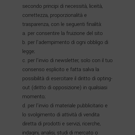
secondo principi di necessità, liceità,
correttezza, proporzionalità e
trasparenza, con le seguenti finalità:
a. per consentire la fruizione del sito
b. per l’adempimento di ogni obbligo di
legge;
c. per l’invio di newsletter, solo con il tuo
consenso esplicito e fatta salva la
possibilità di esercitare il diritto di opting-
out (diritto di opposizione) in qualsiasi
momento;
d. per l’invio di materiale pubblicitario e
lo svolgimento di attività di vendita
diretta di prodotti e servizi, ricerche,
indagini, analisi, studi di mercato o