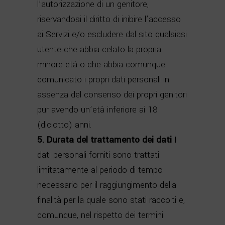
l’autorizzazione di un genitore,
riservandosi il diritto di inibire l’accesso
ai Servizi e/o escludere dal sito qualsiasi
utente che abbia celato la propria
minore età o che abbia comunque
comunicato i propri dati personali in
assenza del consenso dei propri genitori
pur avendo un’età inferiore ai 18
(diciotto) anni.
5. Durata del trattamento dei dati
I
dati personali forniti sono trattati
limitatamente al periodo di tempo
necessario per il raggiungimento della
finalità per la quale sono stati raccolti e,
comunque, nel rispetto dei termini