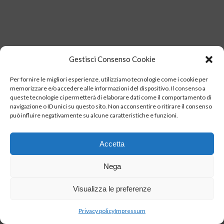
Gestisci Consenso Cookie
Per fornire le migliori esperienze, utilizziamo tecnologie come i cookie per
memorizzare e/o accedere alle informazioni del dispositivo. Il consenso a
queste tecnologie ci permetterà di elaborare dati come il comportamento di
navigazione o ID unici su questo sito. Non acconsentire o ritirare il consenso
può influire negativamente su alcune caratteristiche e funzioni.
Accetta
Nega
Visualizza le preferenze
P.IVA 00231420977 –
POLICY
–
COOKIE POLICY
–
IMPRESSUM
Privacy policy
Impressum