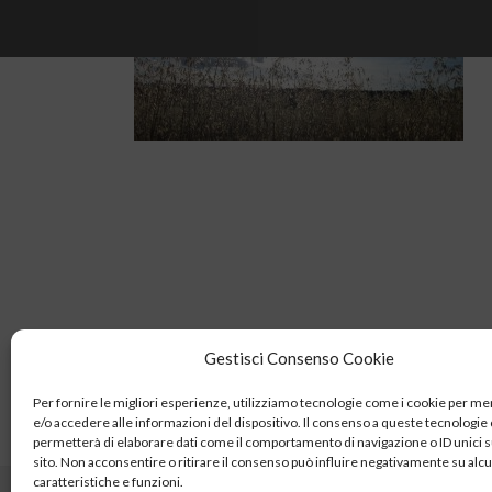
Gestisci Consenso Cookie
Per fornire le migliori esperienze, utilizziamo tecnologie come i cookie per 
e/o accedere alle informazioni del dispositivo. Il consenso a queste tecnologie 
permetterà di elaborare dati come il comportamento di navigazione o ID unici 
sito. Non acconsentire o ritirare il consenso può influire negativamente su alc
caratteristiche e funzioni.